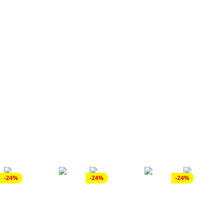
-24%
-24%
-24%