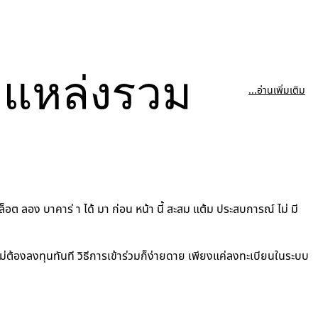
ง แหล่งรวม
...อ่านเพิ่มเติม
อต ลอง บาคาร่ า ได้ มา ก่อน หน้า นี้ สะสม แต้ม ประสบการณ์ ไม่ มี
ไม่ต้องลงทุนทันที วิธีการเข้าร่วมก็ง่ายดาย เพียงแค่ลงทะเบียนในระบบ