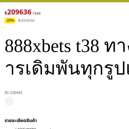
209636
฿
/ ขวด
฿
209636
-25%
888xbets t38 ทา
ารเดิมพันทุกรู
ID: 226443
รายละเอียดสินค้า