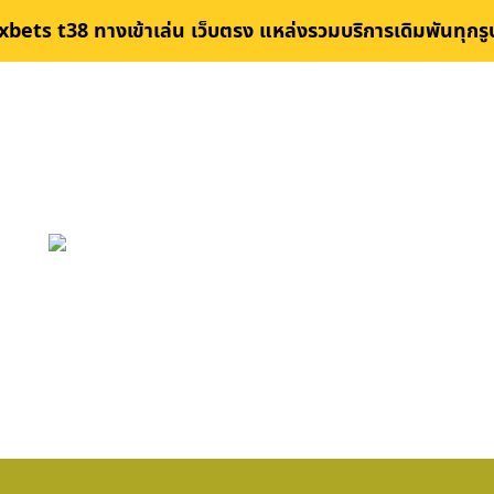
xbets t38 ทางเข้าเล่น เว็บตรง แหล่งรวมบริการเดิมพันทุกร